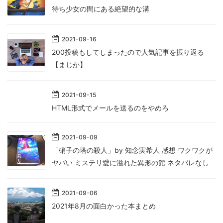
待ち少女の間にある絶望的な溝
2021
-
09
-
16
200投稿もしてしまったので人気記事を振り返る
【まじか】
2021
-
09
-
15
HTML形式でメールを送るのをやめろ
2021
-
09
-
09
「硝子の塔の殺人」by 知念実希人 感想 ワクワクが
ヤバい ミステリ愛に溢れた異形の館 ネタバレなし
2021
-
09
-
06
2021年8月の面白かった本まとめ