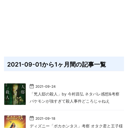
2021-09-01から1ヶ月間の記事一覧
2021
-
09
-
24
「兇人邸の殺人」by 今村昌弘 ネタバレ感想&考察
バケモンが強すぎて殺人事件どころじゃねえ
2021
-
09
-
18
ディズニー「ポカホンタス」考察 オタク君と王子様